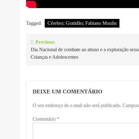
Tagged:
Cérebro; Gratidão; Fabiano Moulin
Previous:
Navegação
Dia Nacional de combate ao abuso e a exploração sexu
de
Crianças e Adolescentes
Post
DEIXE UM COMENTÁRIO
O seu endereço de e-mail não será publicado.
Campos 
Comentário
*