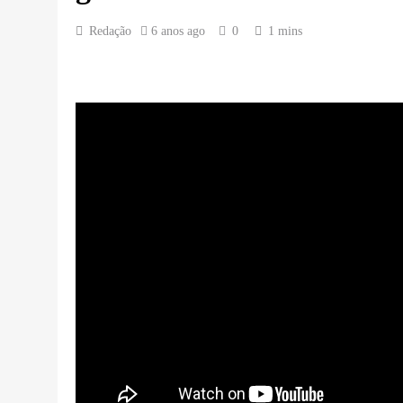
Redação
6 anos ago
0
1 mins