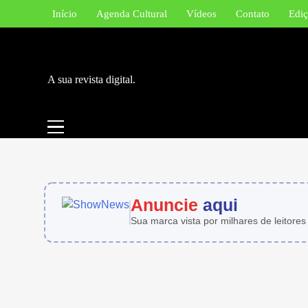
Skip
Início
Agenda Cultural
Vídeos
Contato
Ediç
to
content
A sua revista digital.
Anuncie
aqui
Sua marca vista por milhares de leitores