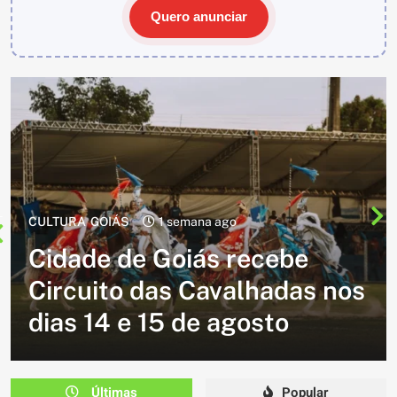
Quero anunciar
CULTURA
2 semanas ago
Cavalgada do Batom está de
volta e promete reunir
milhares de participantes
em Caldazinha
Últimas
Popular