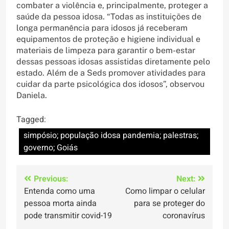
combater a violência e, principalmente, proteger a
saúde da pessoa idosa. “Todas as instituições de
longa permanência para idosos já receberam
equipamentos de proteção e higiene individual e
materiais de limpeza para garantir o bem-estar
dessas pessoas idosas assistidas diretamente pelo
estado. Além de a Seds promover atividades para
cuidar da parte psicológica dos idosos”, observou
Daniela.
Tagged:
simpósio; população idosa pandemia; palestras;
governo; Goiás
Navegação
Previous:
Next:
Entenda como uma
Como limpar o celular
de
pessoa morta ainda
para se proteger do
Post
pode transmitir covid-19
coronavírus