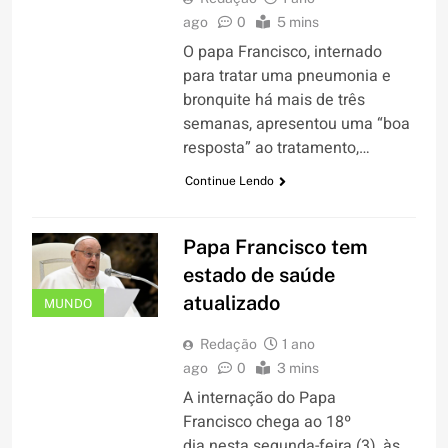
ago
0
5 mins
O papa Francisco, internado
para tratar uma pneumonia e
bronquite há mais de três
semanas, apresentou uma “boa
resposta” ao tratamento,…
Continue Lendo
Papa Francisco tem
estado de saúde
atualizado
MUNDO
Redação
1 ano
ago
0
3 mins
A internação do Papa
Francisco chega ao 18º
dia nesta segunda-feira (3), às