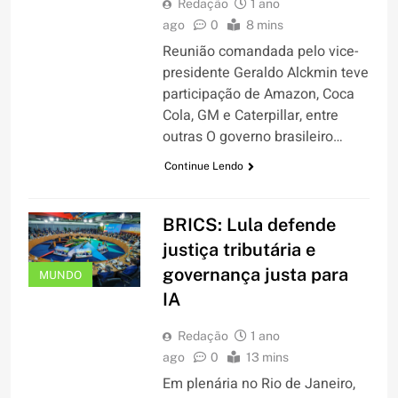
Redação
1 ano
ago
0
8 mins
Reunião comandada pelo vice-
presidente Geraldo Alckmin teve
participação de Amazon, Coca
Cola, GM e Caterpillar, entre
outras O governo brasileiro…
Continue Lendo
BRICS: Lula defende
justiça tributária e
governança justa para
MUNDO
IA
Redação
1 ano
ago
0
13 mins
Em plenária no Rio de Janeiro,