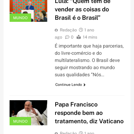
Lula: “Quem tem de
vender as coisas do
Brasil é o Brasil”
MUNDO
Redação
1 ano
ago
0
14 mins
É importante que haja parcerias,
do livre-comércio e do
multilateralismo. O Brasil deve
seguir mostrando ao mundo
suas qualidades “Nós…
Continue Lendo
Papa Francisco
responde bem ao
tratamento, diz Vaticano
MUNDO
Redação
1 ano