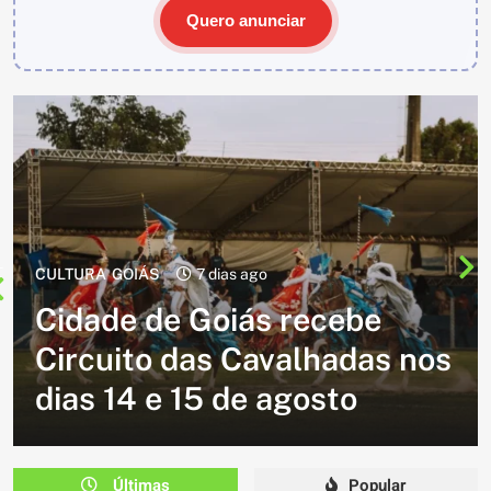
Quero anunciar
CULTURA
2 semanas ago
Cavalgada do Batom está de
volta e promete reunir
milhares de participantes
em Caldazinha
Últimas
Popular