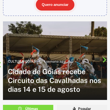
Quero anunciar
CULTURA
2 semanas ago
Cavalgada do Batom está de
volta e promete reunir
milhares de participantes
em Caldazinha
Últimas
Popular