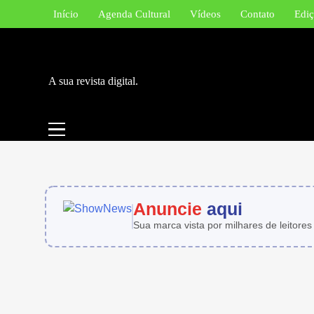
Skip
Início
Agenda Cultural
Vídeos
Contato
Ediç
to
content
A sua revista digital.
Anuncie
aqui
Sua marca vista por milhares de leitores