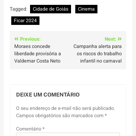
Tagged:
Cidade de Goiás
Cinema
Ficar 2024
Navegação
Previous:
Next:
Moraes concede
Campanha alerta para
de
liberdade provisória a
os riscos do trabalho
Post
Valdemar Costa Neto
infantil no carnaval
DEIXE UM COMENTÁRIO
O seu endereço de e-mail não será publicado.
Campos obrigatórios são marcados com
*
Comentário
*