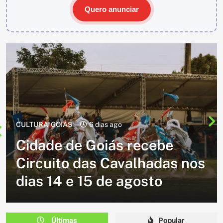
Quero anunciar
CULTURA
2 semanas ago
Cavalgada do Batom está de
volta e promete reunir
milhares de participantes
em Caldazinha
Últimas
Popular