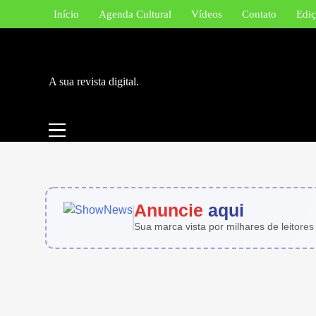
Skip
Início
Agenda Cultural
Vídeos
Contato
Ediç
to
content
A sua revista digital.
Anuncie
aqui
Sua marca vista por milhares de leitores