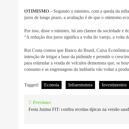
OTIMISMO –
Segundo o ministro, com a queda da infla
juros de longo prazo, a avaliação é de que o otimismo ec
Por isso, disse o ministro, há um clamor da sociedade e do
“A redução dos juros significa a volta do varejo, a volta 
Rui Costa contou que Banco do Brasil, Caixa Econômica 
intenção de irrigar a base da pirâmide e permitir o cres
para estimular a venda de veículos demonstra que, se houv
consumo e as engrenagens da indústria vão voltar a produz
Tagged:
Econoia
Infraestrutura
Investimentos
Previous:
Navegação
Festa Junina FIT: confira receitas típicas na versão sau
de
Post