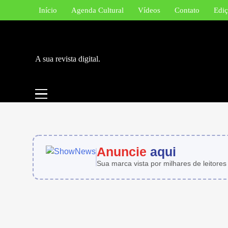
Skip
Início
Agenda Cultural
Vídeos
Contato
Ediç
to
content
A sua revista digital.
Anuncie
aqui
Sua marca vista por milhares de leitores