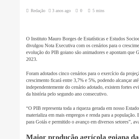
Redação
3 anos ago
0
5 mins
O Instituto Mauro Borges de Estatísticas e Estudos Soc
divulgou Nota Executiva com os cenários para o crescimen
evolução do PIB goiano são animadores e apontam que G
2023.
Foram adotados cinco cenários para o exercício da proj
crescimento ficará entre 3,7% e 5%, podendo alcançar at
independentemente do cenário adotado, existem fortes evi
da história pelo segundo ano consecutivo.
“O PIB representa toda a riqueza gerada em nosso Estado
materializa em mais empregos e renda para a população. 
para Goiás e permitido o avanço em diversos setores”, av
Maior produção agrícola goiana da 