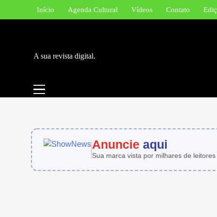
Skip
Início
Agenda Cultural
Vídeos
Contato
Ediç
to
content
A sua revista digital.
Anuncie
aqui
Sua marca vista por milhares de leitores