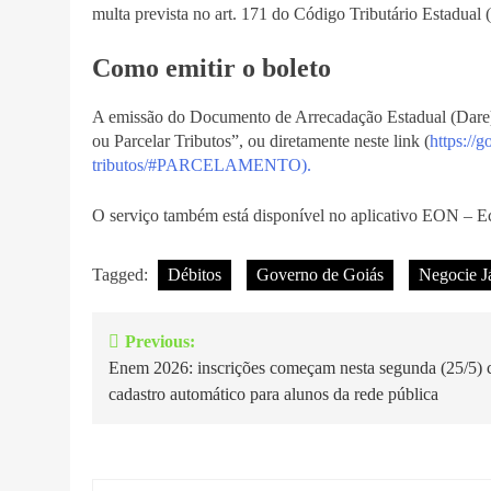
multa prevista no art. 171 do Código Tributário Estadual
Como emitir o boleto
A emissão do Documento de Arrecadação Estadual (Dare) p
ou Parcelar Tributos”, ou diretamente neste link (
https://
tributos/#PARCELAMENTO
).
O serviço também está disponível no aplicativo EON – E
Tagged:
Débitos
Governo de Goiás
Negocie Já
Previous:
Navegação
Enem 2026: inscrições começam nesta segunda (25/5)
de
cadastro automático para alunos da rede pública
Post