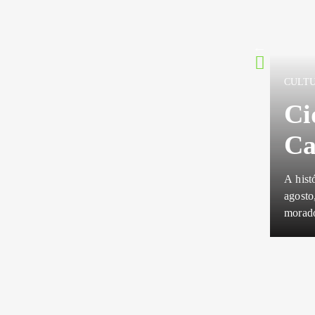
s recebe Circuito das
dias 14 e 15 de agosto
óximo destino do Circuito das Cavalhadas 2026. Nos dias 14 e 15 de
s tradicionais manifestações culturais do estado, reunindo cavaleiros