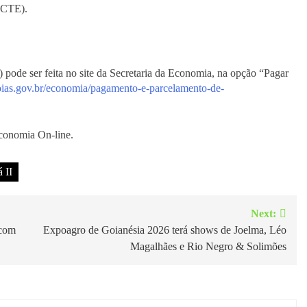
 (CTE).
ode ser feita no site da Secretaria da Economia, na opção “Pagar
goias.gov.br/economia/pagamento-e-parcelamento-de-
conomia On-line.
 II
Next:
 com
Expoagro de Goianésia 2026 terá shows de Joelma, Léo
Magalhães e Rio Negro & Solimões