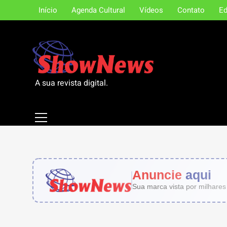
Skip
Início
Agenda Cultural
Vídeos
Contato
Ed
to
content
A sua revista digital.
Anuncie
aqui
Sua marca vista por milhares 