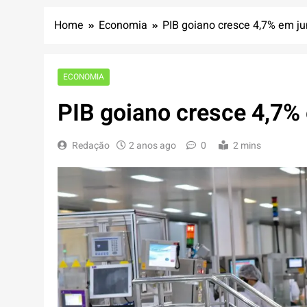
Home
Economia
PIB goiano cresce 4,7% em j
ECONOMIA
PIB goiano cresce 4,7%
Redação
2 anos ago
0
2 mins