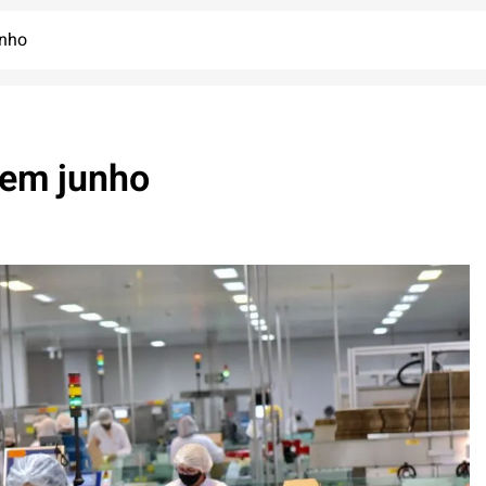
unho
 em junho