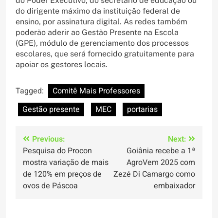
do Poder Executivo, do secretário de educação ou
do dirigente máximo da instituição federal de
ensino, por assinatura digital. As redes também
poderão aderir ao Gestão Presente na Escola
(GPE), módulo de gerenciamento dos processos
escolares, que será fornecido gratuitamente para
apoiar os gestores locais.
Tagged:
Comitê Mais Professores
Gestão presente
MEC
portarias
Navegação
Previous:
Next:
Pesquisa do Procon
Goiânia recebe a 1ª
de
mostra variação de mais
AgroVem 2025 com
Post
de 120% em preços de
Zezé Di Camargo como
ovos de Páscoa
embaixador