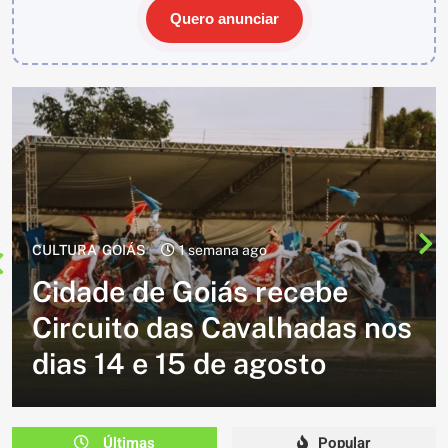
Quero anunciar
CULTURA
2 semanas ago
Cavalgada do Batom está de
volta e promete reunir
milhares de participantes
em Caldazinha
Últimas
Popular