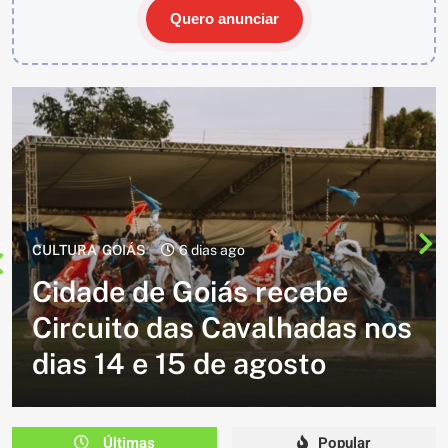
Quero anunciar
CULTURA
2 semanas ago
Cavalgada do Batom está de
volta e promete reunir
milhares de participantes
em Caldazinha
Últimas
Popular