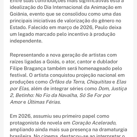
Entre suas contribuições mais significativas está a
idealização do Dia Internacional da Animação em
Goiânia, evento que se consolidou como uma das
principais iniciativas de valorização do gênero no
Estado. Falecido em março de 2026, Paulo deixa
um legado marcado pelo incentivo à produção
independente.
Representando a nova geração de artistas com
raízes ligadas a Goiás, o ator, cantor e dublador
Filipe Bragança também será homenageado pelo
festival. O artista conquistou projeção nacional em
produções como
Órfãos da Terra
,
Chiquititas
e
Elas
por Elas
, além de integrar séries como
Dom
,
Justiça
2
,
Betinho: No Fio da Navalha
,
Só Se For por
Amor
e
Últimas Férias.
Em 2026, assumiu seu primeiro papel como
protagonista de novela em
Coração Acelerado
,
ampliando ainda mais sua presença na dramaturgia
brasileira. No cinema, destacou-se ao interpretar o