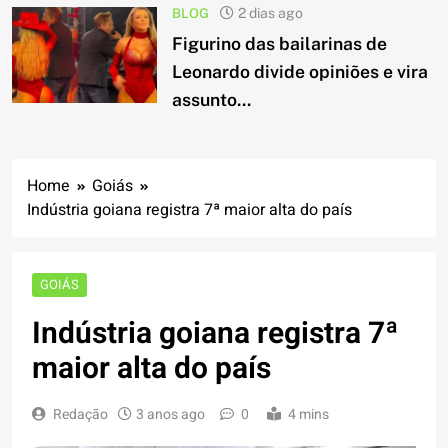
BLOG
2 dias ago
Figurino das bailarinas de
Leonardo divide opiniões e vira
assunto...
Home
Goiás
Indústria goiana registra 7ª maior alta do país
GOIÁS
Indústria goiana registra 7ª
maior alta do país
Redação
3 anos ago
0
4 mins