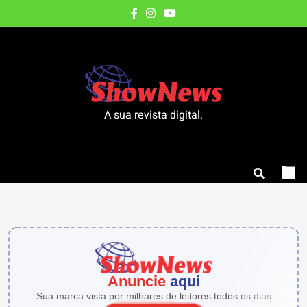
Skip
to
content
A sua revista digital.
CULTURA
CULTURA
GOIÁS
CULTURA
GOIÁS
CULTURA
5
1
5
1
dias
semana
dias
semana
ago
ago
ago
ago
POLÍTICA
POLÍTICA
Cidade
Cavalgada
Cidade
Cavalgada
ATUAL
ATUAL
de
do
de
do
GOIÁS
TECNOLOGIA
GOIÁS
TECNOLOGIA
GOIÁS
2
5
2
5
2
Anuncie
aqui
Goiás
Batom
Goiás
Batom
semanas
dias
semanas
dias
semanas
Sua marca vista por milhares de leitores todos os dias
ago
ago
ago
ago
ago