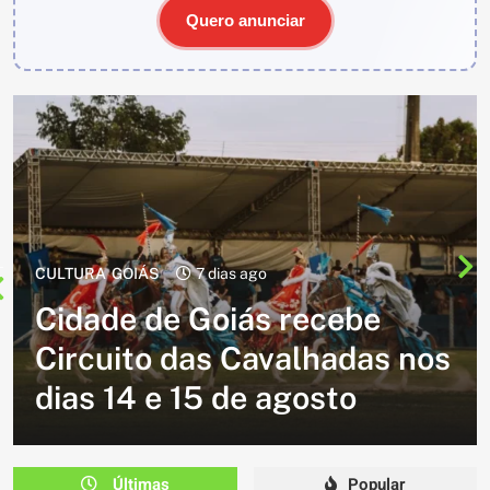
Quero anunciar
CULTURA
2 semanas ago
Cavalgada do Batom está de
volta e promete reunir
milhares de participantes
em Caldazinha
Últimas
Popular