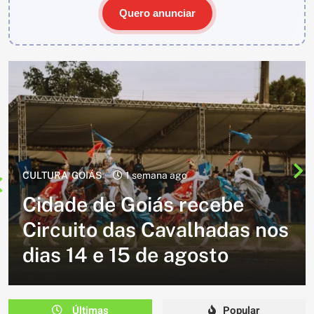
Quero anunciar
CULTURA
2 semanas ago
Cavalgada do Batom está de
volta e promete reunir
milhares de participantes
em Caldazinha
Últimas
Popular