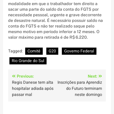
modalidade em que o trabalhador tem direito a
sacar uma parte do saldo da conta do FGTS por
necessidade pessoal, urgente e grave decorrente
de desastre natural. É necessário possuir saldo na
conta do FGTS e não ter realizado saque pelo
mesmo motivo em período inferior a 12 meses. O
valor máximo para retirada é de R$ 6.220.
Tagged:
Comitê
G20
Governo Federal
Rio Grande do Sul
Navegação
Previous:
Next:
Regis Danese tem alta
Inscrições para Aprendiz
de
hospitalar adiada após
do Futuro terminam
Post
passar mal
neste domingo