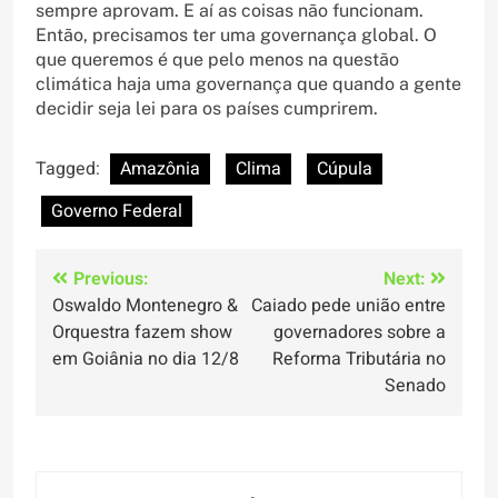
sempre aprovam. E aí as coisas não funcionam.
Então, precisamos ter uma governança global. O
que queremos é que pelo menos na questão
climática haja uma governança que quando a gente
decidir seja lei para os países cumprirem.
Tagged:
Amazônia
Clima
Cúpula
Governo Federal
Navegação
Previous:
Next:
Oswaldo Montenegro &
Caiado pede união entre
de
Orquestra fazem show
governadores sobre a
Post
em Goiânia no dia 12/8
Reforma Tributária no
Senado