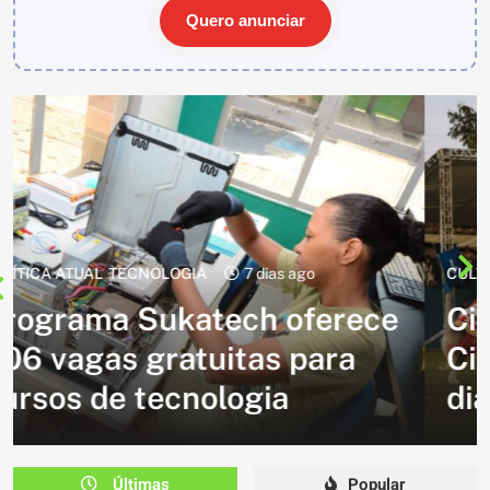
Quero anunciar
CULTURA
GOIÁS
1 semana ago
Cidade de Goiás recebe
Circuito das Cavalhadas nos
dias 14 e 15 de agosto
Últimas
Popular