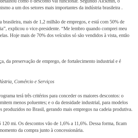
e detalhou como o desconto vai funcionar. Segundo Alckmin, o
smo a um dos setores mais importantes da indústria brasileira .
a brasileira, mais de 1,2 milhão de empregos, e está com 50% de
ria”, explicou o vice-presidente. “Me lembro quando comprei meu
celas. Hoje mais de 70% dos veículos só são vendidos à vista, então
a, da preservação de emprego, de fortalecimento industrial e é
dústria, Comércio e Serviços
grama terá três critérios para conceder os maiores descontos: o
emitem menos poluentes; e o da densidade industrial, para modelos
 produzidos no Brasil, gerando mais empregos na cadeia produtiva.
 120 mi. Os descontos vão de 1,6% a 11,6%. Dessa forma, ficam
o momento da compra junto à concessionária.