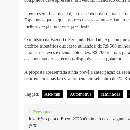
comprador deve apresentar um veículo licenciado com mais
“Tem o sentido ambiental, tem o sentido da segurança, da 
Esperamos que daqui a poucos meses os juros caiam, o c
melhor”, explicou o vice-presidente.
O ministro da Fazenda, Fernando Haddad, explicou que a 
créditos tributários que serão utilizados: de R$ 500 milh
para carros leves e menos poluentes, R$ 700 milhões pa
acabará quando os recursos disponíveis se esgotarem.
A proposta apresentada ainda prevê a antecipação da reon
ocorrerá em duas fases: a primeira em setembro de 2023, 
Tagged:
Alckmin
Automotiva
caminhões
Previous:
Navegação
Inscrições para o Enem 2023 têm início nesta segunda-f
de
(5/6)