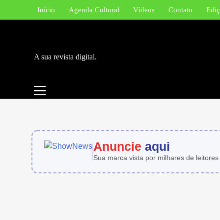
Skip
Início
Agenda Cultural
Vídeos
Contato
Ediç
to
content
A sua revista digital.
Anuncie
aqui
Sua marca vista por milhares de leitores