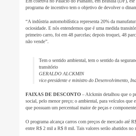
Em coletiva no Palácio do Planalto, em Brasília (DF), el
programa de incentivo tem o objetivo de devolver o dinami
“A indústria automobilística representa 20% da manufatur
ociosidade. E nós entendemos que é uma medida transitó
primeiro carro, foi em 48 parcelas; depois troquei, 48 par
não vende”.
Tem o sentido ambiental, tem o sentido da seguranç
transitório
GERALDO ALCKMIN
vice-presidente e ministro do Desenvolvimento, In
FAIXAS DE DESCONTO
– Alckmin detalhou que o pro
social, pelo menor preço; o ambiental, para veículos que 
que possuam um percentual maior de peças e componentes
O programa alcança carros com preços de mercado até R$
entre R$ 2 mil a R$ 8 mil. Tais valores serão abatidos n