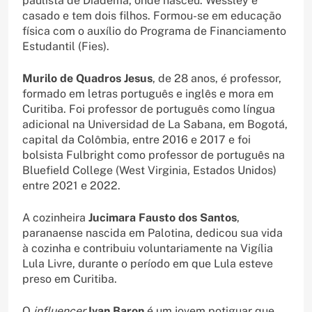
paulista de Diadema, onde nasceu. Wessley é
casado e tem dois filhos. Formou-se em educação
física com o auxílio do Programa de Financiamento
Estudantil (Fies).
Murilo de Quadros Jesus
, de 28 anos, é professor,
formado em letras português e inglês e mora em
Curitiba. Foi professor de português como língua
adicional na Universidad de La Sabana, em Bogotá,
capital da Colômbia, entre 2016 e 2017 e foi
bolsista Fulbright como professor de português na
Bluefield College (West Virginia, Estados Unidos)
entre 2021 e 2022.
A cozinheira
Jucimara Fausto dos Santos
,
paranaense nascida em Palotina, dedicou sua vida
à cozinha e contribuiu voluntariamente na Vigília
Lula Livre, durante o período em que Lula esteve
preso em Curitiba.
O
influencer
Ivan Baron
é um jovem potiguar que