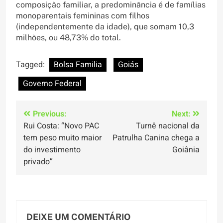
composição familiar, a predominância é de famílias
monoparentais femininas com filhos
(independentemente da idade), que somam 10,3
milhões, ou 48,73% do total.
Tagged:
Bolsa Familia
Goiás
Governo Federal
Navegação
Previous:
Next:
Rui Costa: “Novo PAC
Turnê nacional da
de
tem peso muito maior
Patrulha Canina chega a
Post
do investimento
Goiânia
privado”
DEIXE UM COMENTÁRIO