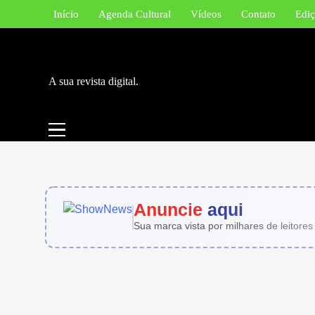
Skip
Início
Agenda Cultural
Vídeos
Contato
Ediç
to
content
A sua revista digital.
Anuncie
aqui
Sua marca vista por milhares de leitores