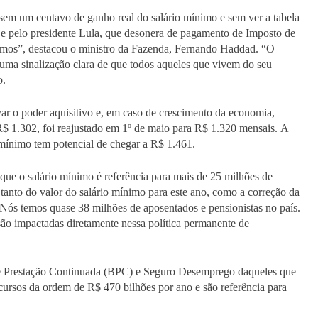
 sem um centavo de ganho real do salário mínimo e sem ver a tabela
je pelo presidente Lula, que desonera de pagamento de Imposto de
nimos”, destacou o ministro da Fazenda, Fernando Haddad. “O
É uma sinalização clara de que todos aqueles que vivem do seu
o.
ar o poder aquisitivo e, em caso de crescimento da economia,
 R$ 1.302, foi reajustado em 1º de maio para R$ 1.320 mensais. A
o mínimo tem potencial de chegar a R$ 1.461.
que o salário mínimo é referência para mais de 25 milhões de
a tanto do valor do salário mínimo para este ano, como a correção da
 Nós temos quase 38 milhões de aposentados e pensionistas no país.
são impactadas diretamente nessa política permanente de
de Prestação Continuada (BPC) e Seguro Desemprego daqueles que
rsos da ordem de R$ 470 bilhões por ano e são referência para