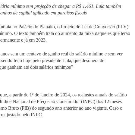
salário mínimo tem projeção de chegar a R$ 1.461. Lula também
anhos de capital aplicado em paraísos fiscais
imônia no Palácio do Planalto, o Projeto de Lei de Conversão (PLV)
 mínimo. O texto também trata do aumento da faixa daqueles que terão
permanente e já em 2023.
e anos sem um centavo de ganho real do salário mínimo e sem ver
 sendo feito hoje pelo presidente Lula, que desonera de
que ganham até dois salários mínimos”
, a partir de 1º de janeiro de 2024, os reajustes anuais do salário
o Índice Nacional de Preços ao Consumidor (INPC) dos 12 meses
terno Bruto (PIB) do segundo ano anterior ao ano vigente. Caso o
á reajustado pelo INPC.