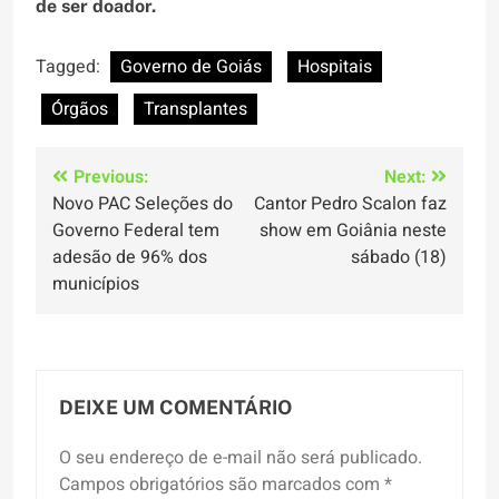
de ser doador.
Tagged:
Governo de Goiás
Hospitais
Órgãos
Transplantes
Navegação
Previous:
Next:
Novo PAC Seleções do
Cantor Pedro Scalon faz
de
Governo Federal tem
show em Goiânia neste
Post
adesão de 96% dos
sábado (18)
municípios
DEIXE UM COMENTÁRIO
O seu endereço de e-mail não será publicado.
Campos obrigatórios são marcados com
*