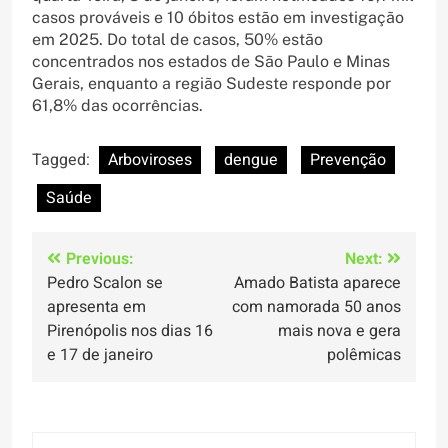
casos prováveis e 10 óbitos estão em investigação
em 2025. Do total de casos, 50% estão
concentrados nos estados de São Paulo e Minas
Gerais, enquanto a região Sudeste responde por
61,8% das ocorrências.
Tagged:
Arboviroses
dengue
Prevenção
Saúde
Navegação
Previous:
Next:
Pedro Scalon se
Amado Batista aparece
de
apresenta em
com namorada 50 anos
Post
Pirenópolis nos dias 16
mais nova e gera
e 17 de janeiro
polêmicas