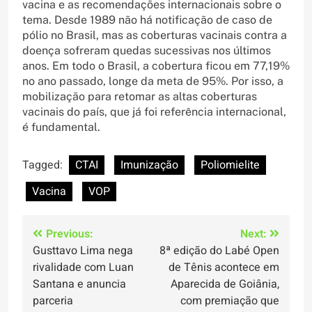
vacina e as recomendações internacionais sobre o
tema. Desde 1989 não há notificação de caso de
pólio no Brasil, mas as coberturas vacinais contra a
doença sofreram quedas sucessivas nos últimos
anos. Em todo o Brasil, a cobertura ficou em 77,19%
no ano passado, longe da meta de 95%. Por isso, a
mobilização para retomar as altas coberturas
vacinais do país, que já foi referência internacional,
é fundamental.
Tagged:
CTAI
Imunização
Poliomielite
Vacina
VOP
Navegação
Previous:
Next:
Gusttavo Lima nega
8ª edição do Labé Open
de
rivalidade com Luan
de Tênis acontece em
Post
Santana e anuncia
Aparecida de Goiânia,
parceria
com premiação que