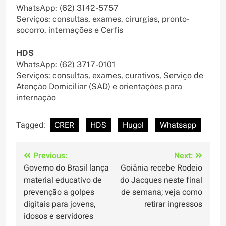
WhatsApp: (62) 3142-5757
Serviços: consultas, exames, cirurgias, pronto-
socorro, internações e Cerfis
HDS
WhatsApp: (62) 3717-0101
Serviços: consultas, exames, curativos, Serviço de
Atenção Domiciliar (SAD) e orientações para
internação
Tagged:
CRER
HDS
Hugol
Whatsapp
Navegação
Previous:
Next:
Governo do Brasil lança
Goiânia recebe Rodeio
de
material educativo de
do Jacques neste final
Post
prevenção a golpes
de semana; veja como
digitais para jovens,
retirar ingressos
idosos e servidores