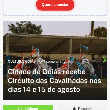
Quero anunciar
CULTURA
2 semanas ago
Cavalgada do Batom está de
volta e promete reunir
milhares de participantes
em Caldazinha
Últimas
Popular