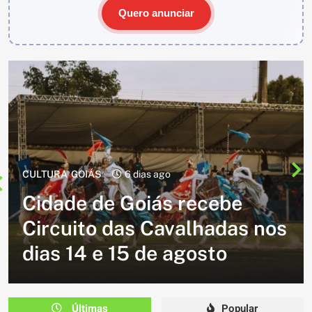
Quero anunciar
CULTURA
2 semanas ago
Cavalgada do Batom está de
volta e promete reunir
milhares de participantes
em Caldazinha
Últimas
Popular