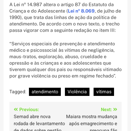
A Lei nº 14.987 altera o artigo 87 do Estatuto da
Criança e do Adolescente (
Lei nº 8.069
, de julho de
1990), que trata das linhas de ação da política de
atendimento. De acordo com o novo texto, o trecho
passa vigorar com a seguinte redação no item III:
“Serviços especiais de prevenção e atendimento
médico e psicossocial às vítimas de negligência,
maus-tratos, exploração, abuso, crueldade e
opressão e às crianças e aos adolescentes que
tiverem qualquer dos pais ou responsáveis vitimado
por grave violência ou preso em regime fechado”.
Tagged:
atendimento
Violência
vítimas
Navegação
Previous:
Next:
Semad abre nova
Maiara mostra mudança
de
rodada de levantamento
após emagrecimento e
de dados sobre gestão
preocupa fãs