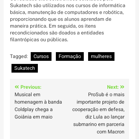
Sukatech são utilizados nos cursos de informática
básica, manutenção de computadores e robótica,
proporcionando que os alunos aprendam de
maneira prática. Em seguida, os itens
recondicionados são doados a entidades
filantrópicas ou públicas.
Tagged:
Cursos
Formação
mulheres
Sukatech
Navegação
Previous:
Next:
Musical em
ProSub é o mais
de
homenagem à banda
importante projeto de
Post
Coldplay chega a
cooperação em defesa,
Goiânia em maio
diz Lula ao lançar
submarino em parceria
com Macron