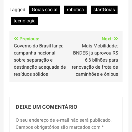
Tagged:
Goiás social
robótica
startGoiás
tecnologia
Navegação
Previous:
Next:
Governo do Brasil lança
Mais Mobilidade:
de
campanha nacional
BNDES já aprovou R$
Post
sobre separação e
6,6 bilhões para
destinação adequada de
renovação de frota de
resíduos sólidos
caminhões e ônibus
DEIXE UM COMENTÁRIO
O seu endereço de e-mail não será publicado.
Campos obrigatórios são marcados com
*