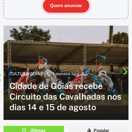
Quero anunciar
CULTURA
2 semanas ago
Cavalgada do Batom está de
volta e promete reunir
milhares de participantes
em Caldazinha
Últimas
Popular