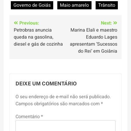
Governo de Goiás
Maio amarelo
Trânsito
Navegação
Previous:
Next:
Petrobras anuncia
Marina Elali e maestro
de
queda na gasolina,
Eduardo Lages
Post
diesel e gás de cozinha
apresentam ‘Sucessos
do Rei’ em Goiânia
DEIXE UM COMENTÁRIO
O seu endereço de e-mail não será publicado.
Campos obrigatórios são marcados com
*
Comentário
*