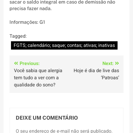
sacar o saldo integral em caso de demissão não
precisa fazer nada.
Informações: G1
Tagged:
FGTS; calendário; saque; contas; ativas; inativas
Navegação
Previous:
Next:
Você sabia que alergia
Hoje é dia de live das
de
tem tudo a ver com a
‘Patroas’
Post
qualidade do sono?
DEIXE UM COMENTÁRIO
O seu endereço de e-mail não será publicado.