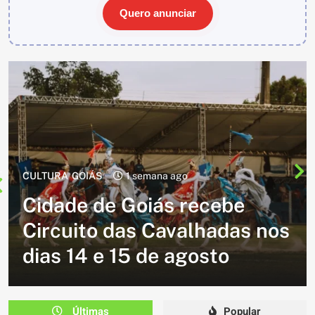
Quero anunciar
CULTURA
2 semanas ago
Cavalgada do Batom está de
volta e promete reunir
milhares de participantes
em Caldazinha
Últimas
Popular