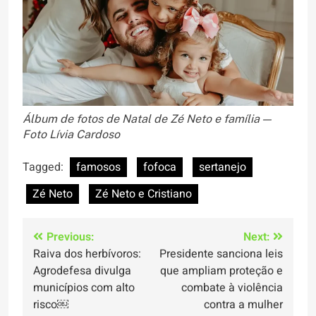
Álbum de fotos de Natal de Zé Neto e família —
Foto Lívia Cardoso
Tagged:
famosos
fofoca
sertanejo
Zé Neto
Zé Neto e Cristiano
Navegação
Previous:
Next:
Raiva dos herbívoros:
Presidente sanciona leis
de
Agrodefesa divulga
que ampliam proteção e
Post
municípios com alto
combate à violência
risco￼
contra a mulher