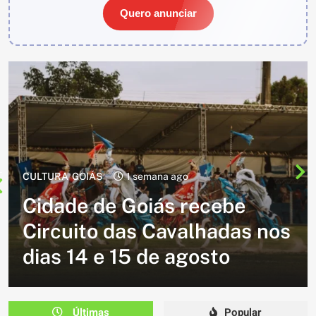
Quero anunciar
CULTURA
2 semanas ago
Cavalgada do Batom está de
volta e promete reunir
milhares de participantes
em Caldazinha
Últimas
Popular