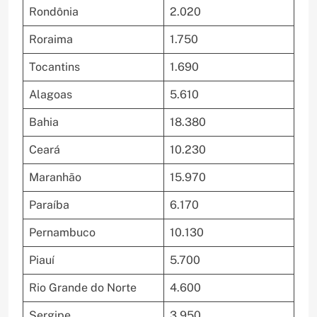
Rondônia
2.020
Roraima
1.750
Tocantins
1.690
Alagoas
5.610
Bahia
18.380
Ceará
10.230
Maranhão
15.970
Paraíba
6.170
Pernambuco
10.130
Piauí
5.700
Rio Grande do Norte
4.600
Sergipe
3.950