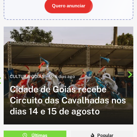
Quero anunciar
CULTURA
2 semanas ago
Cavalgada do Batom está de
volta e promete reunir
milhares de participantes
em Caldazinha
Últimas
Popular