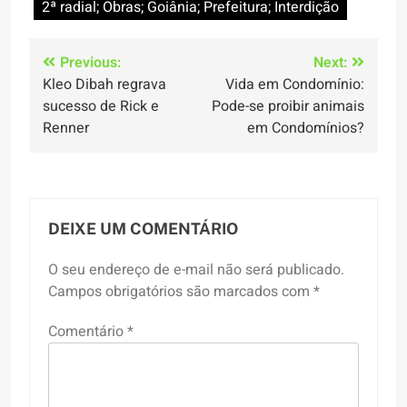
2ª radial; Obras; Goiânia; Prefeitura; Interdição
Navegação
Previous:
Next:
Kleo Dibah regrava
Vida em Condomínio:
de
sucesso de Rick e
Pode-se proibir animais
Post
Renner
em Condomínios?
DEIXE UM COMENTÁRIO
O seu endereço de e-mail não será publicado.
Campos obrigatórios são marcados com
*
Comentário
*