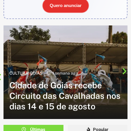
Quero anunciar
CULTURA
2 semanas ago
Cavalgada do Batom está de
volta e promete reunir
milhares de participantes
em Caldazinha
Últimas
Popular