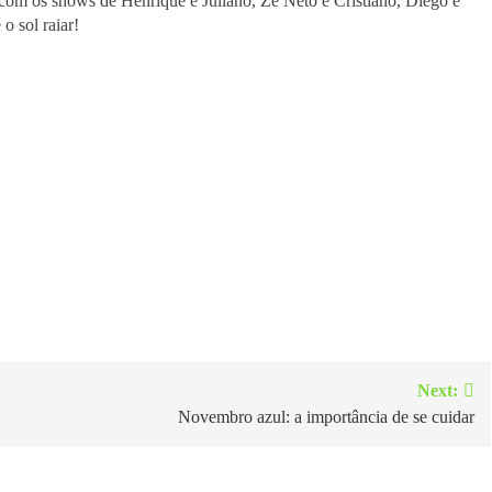
com os shows de Henrique e Juliano, Zé Neto e Cristiano, Diego e
o sol raiar!
Next:
Novembro azul: a importância de se cuidar