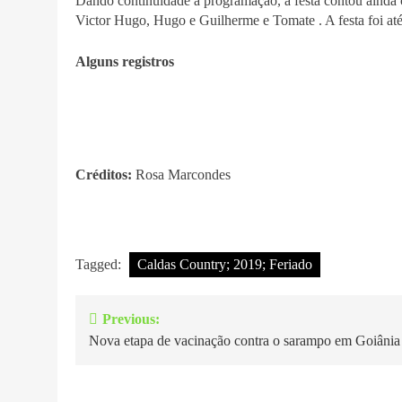
Dando continuidade a programação, a festa contou ainda 
Victor Hugo, Hugo e Guilherme e Tomate . A festa foi até 
Alguns registros
Créditos:
Rosa Marcondes
Tagged:
Caldas Country; 2019; Feriado
Previous:
Navegação
Nova etapa de vacinação contra o sarampo em Goiânia
de
Post