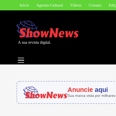
Skip
Início
Agenda Cultural
Vídeos
Contato
Ediç
to
content
A sua revista digital.
Anuncie
aqui
Sua marca vista por milhares 