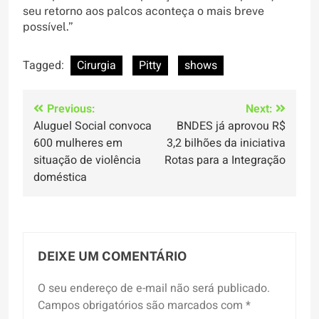
seu retorno aos palcos aconteça o mais breve
possível.”
Tagged:
Cirurgia
Pitty
shows
Navegação
Previous:
Next:
Aluguel Social convoca
BNDES já aprovou R$
de
600 mulheres em
3,2 bilhões da iniciativa
Post
situação de violência
Rotas para a Integração
doméstica
DEIXE UM COMENTÁRIO
O seu endereço de e-mail não será publicado.
Campos obrigatórios são marcados com
*