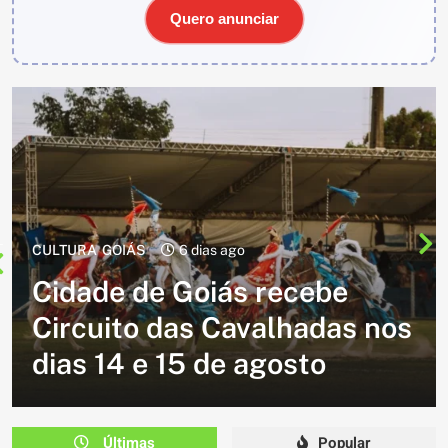
Quero anunciar
CULTURA
2 semanas ago
Cavalgada do Batom está de
volta e promete reunir
s
milhares de participantes
em Caldazinha
Últimas
Popular