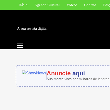
Skip
Início
Agenda Cultural
Vídeos
Contato
Ediç
to
content
A sua revista digital.
Anuncie
aqui
Sua marca vista por milhares de leitores