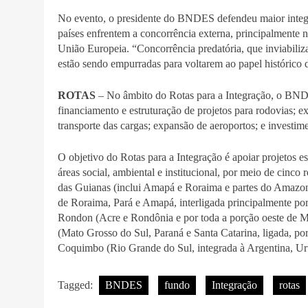
No evento, o presidente do BNDES defendeu maior integr
países enfrentem a concorrência externa, principalmente 
União Europeia. “Concorrência predatória, que inviabiliza 
estão sendo empurradas para voltarem ao papel histórico
ROTAS
– No âmbito do Rotas para a Integração, o BNDES
financiamento e estruturação de projetos para rodovias; e
transporte das cargas; expansão de aeroportos; e investim
O objetivo do Rotas para a Integração é apoiar projetos es
áreas social, ambiental e institucional, por meio de cinco
das Guianas (inclui Amapá e Roraima e partes do Amazo
de Roraima, Pará e Amapá, interligada principalmente po
Rondon (Acre e Rondônia e por toda a porção oeste de M
(Mato Grosso do Sul, Paraná e Santa Catarina, ligada, por
Coquimbo (Rio Grande do Sul, integrada à Argentina, Uru
Tagged:
BNDES
fundo
Integração
rotas