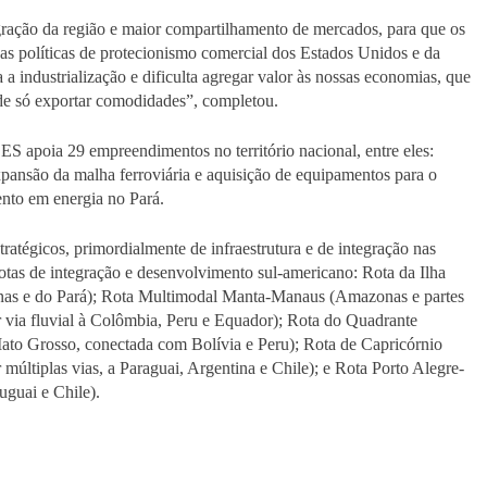
ação da região e maior compartilhamento de mercados, para que os
nas políticas de protecionismo comercial dos Estados Unidos e da
a industrialização e dificulta agregar valor às nossas economias, que
 de só exportar comodidades”, completou.
 apoia 29 empreendimentos no território nacional, entre eles:
xpansão da malha ferroviária e aquisição de equipamentos para o
ento em energia no Pará.
tratégicos, primordialmente de infraestrutura e de integração nas
 rotas de integração e desenvolvimento sul-americano: Rota da Ilha
nas e do Pará); Rota Multimodal Manta-Manaus (Amazonas e partes
r via fluvial à Colômbia, Peru e Equador); Rota do Quadrante
ato Grosso, conectada com Bolívia e Peru); Rota de Capricórnio
 múltiplas vias, a Paraguai, Argentina e Chile); e Rota Porto Alegre-
guai e Chile).