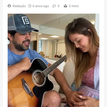
Redação
6 anos ago
0
3 mins