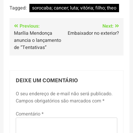
Tagged:
sorocaba; cancer; luta; vitória; filho; theo
Navegação
Previous:
Next:
Marília Mendonça
Embaixador no exterior?
de
anuncia o lançamento
Post
de “Tentativas”
DEIXE UM COMENTÁRIO
O seu endereço de e-mail não será publicado.
Campos obrigatórios são marcados com
*
Comentário
*