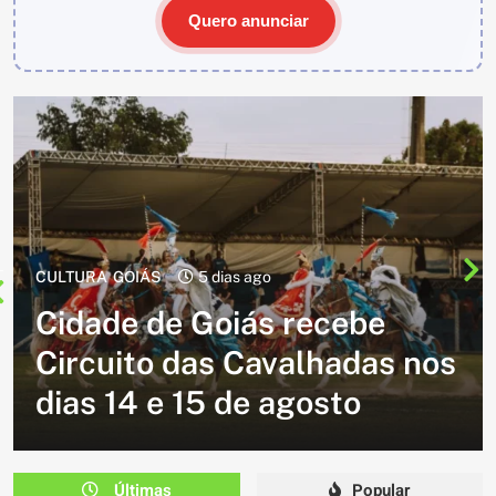
Quero anunciar
CULTURA
1 semana ago
Cavalgada do Batom está de
volta e promete reunir
milhares de participantes
em Caldazinha
Últimas
Popular