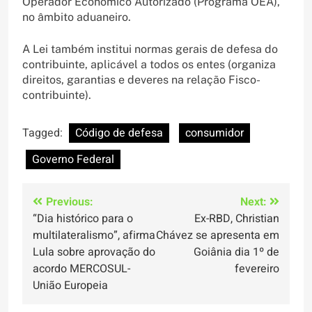
Operador Econômico Autorizado (Programa OEA),
no âmbito aduaneiro.
A Lei também institui normas gerais de defesa do
contribuinte, aplicável a todos os entes (organiza
direitos, garantias e deveres na relação Fisco-
contribuinte).
Tagged:
Código de defesa
consumidor
Governo Federal
Navegação
Previous:
Next:
“Dia histórico para o
Ex-RBD, Christian
de
multilateralismo”, afirma
Chávez se apresenta em
Post
Lula sobre aprovação do
Goiânia dia 1º de
acordo MERCOSUL-
fevereiro
União Europeia