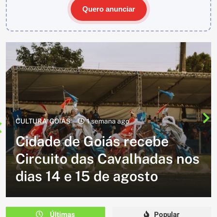
Quero anunciar
CULTURA
2 semanas ago
Cavalgada do Batom está de
volta e promete reunir
milhares de participantes
em Caldazinha
Últimas
Popular