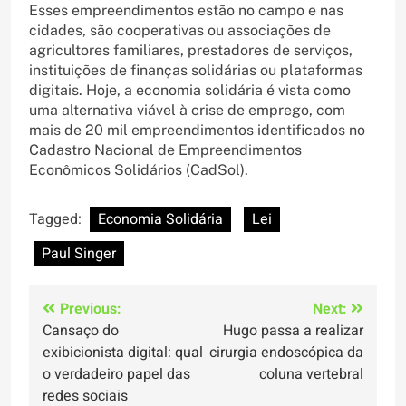
Esses empreendimentos estão no campo e nas
cidades, são cooperativas ou associações de
agricultores familiares, prestadores de serviços,
instituições de finanças solidárias ou plataformas
digitais. Hoje, a economia solidária é vista como
uma alternativa viável à crise de emprego, com
mais de 20 mil empreendimentos identificados no
Cadastro Nacional de Empreendimentos
Econômicos Solidários (CadSol).
Tagged:
Economia Solidária
Lei
Paul Singer
Navegação
Previous:
Next:
Cansaço do
Hugo passa a realizar
de
exibicionista digital: qual
cirurgia endoscópica da
Post
o verdadeiro papel das
coluna vertebral
redes sociais