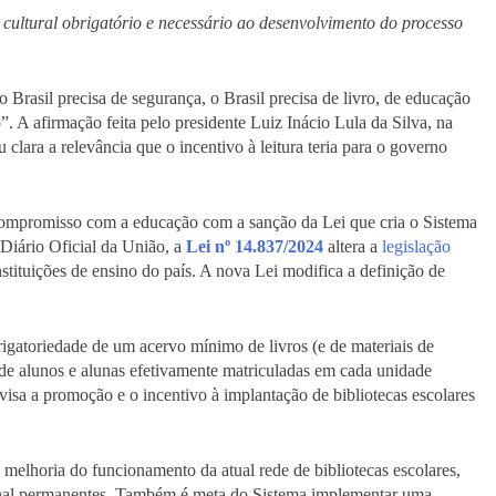
cultural obrigatório e necessário ao desenvolvimento do processo
Brasil precisa de segurança, o Brasil precisa de livro, de educação
o”. A afirmação feita pelo presidente Luiz Inácio Lula da Silva, na
clara a relevância que o incentivo à leitura teria para o governo
ompromisso com a educação com a sanção da Lei que cria o Sistema
Diário Oficial da União, a
Lei nº 14.837/2024
altera a
legislação
instituições de ensino do país. A nova Lei modifica a definição de
brigatoriedade de um acervo mínimo de livros (e de materiais de
de alunos e alunas efetivamente matriculadas em cada unidade
visa a promoção e o incentivo à implantação de bibliotecas escolares
elhoria do funcionamento da atual rede de bibliotecas escolares,
onal permanentes. Também é meta do Sistema implementar uma