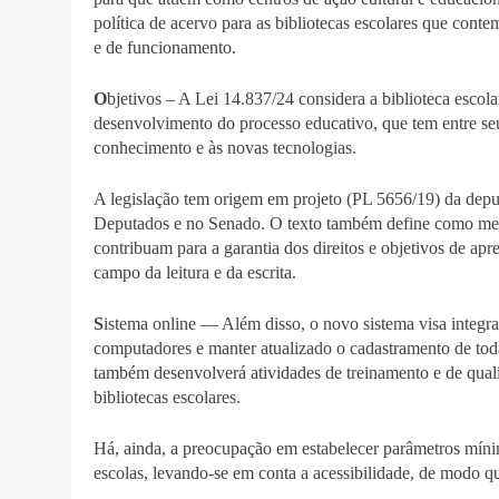
política de acervo para as bibliotecas escolares que cont
e de funcionamento.
O
bjetivos – A Lei 14.837/24 considera a biblioteca escol
desenvolvimento do processo educativo, que tem entre seu
conhecimento e às novas tecnologias.
A legislação tem origem em projeto (PL 5656/19) da dep
Deputados e no Senado. O texto também define como meta
contribuam para a garantia dos direitos e objetivos de a
campo da leitura e da escrita.
S
istema online — Além disso, o novo sistema visa integrar
computadores e manter atualizado o cadastramento de tod
também desenvolverá atividades de treinamento e de qua
bibliotecas escolares.
Há, ainda, a preocupação em estabelecer parâmetros mínimo
escolas, levando-se em conta a acessibilidade, de modo q