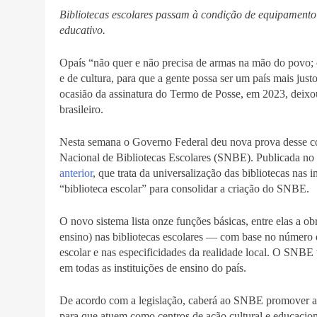
Bibliotecas escolares passam à condição de equipamento 
educativo.
Opaís “não quer e não precisa de armas na mão do povo; o 
e de cultura, para que a gente possa ser um país mais just
ocasião da assinatura do Termo de Posse, em 2023, deixou 
brasileiro.
Nesta semana o Governo Federal deu nova prova desse c
Nacional de Bibliotecas Escolares (SNBE). Publicada no 
anterior
, que trata da universalização das bibliotecas nas 
“biblioteca escolar” para consolidar a criação do SNBE.
O novo sistema lista onze funções básicas, entre elas a o
ensino) nas bibliotecas escolares — com base no número 
escolar e nas especificidades da realidade local. O SNBE 
em todas as instituições de ensino do país.
De acordo com a legislação, caberá ao SNBE promover a m
para que atuem como centros de ação cultural e educaci