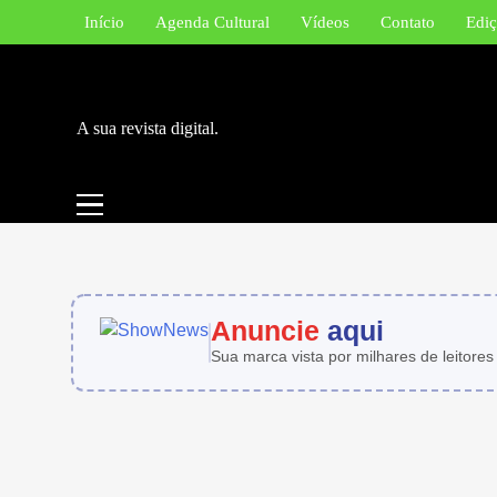
Skip
Início
Agenda Cultural
Vídeos
Contato
Ediç
to
content
A sua revista digital.
Anuncie
aqui
Sua marca vista por milhares de leitores