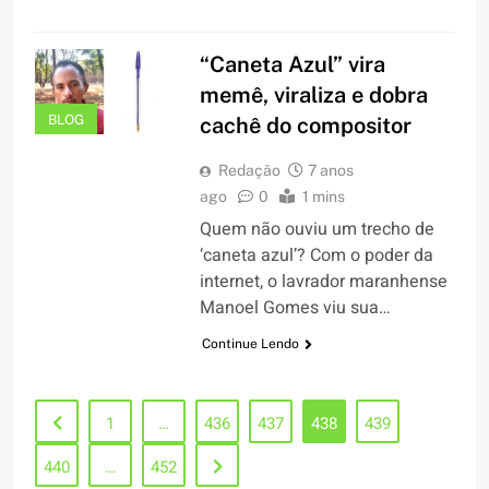
“Caneta Azul” vira
memê, viraliza e dobra
BLOG
cachê do compositor
Redação
7 anos
ago
0
1 mins
Quem não ouviu um trecho de
‘caneta azul’? Com o poder da
internet, o lavrador maranhense
Manoel Gomes viu sua…
Continue Lendo
1
…
436
437
438
439
440
…
452