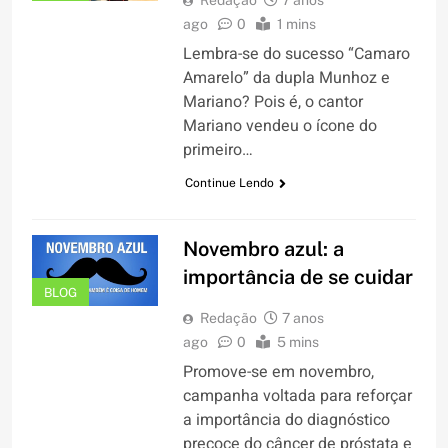
Redação
7 anos
ago
0
1 mins
Lembra-se do sucesso “Camaro
Amarelo” da dupla Munhoz e
Mariano? Pois é, o cantor
Mariano vendeu o ícone do
primeiro…
Continue Lendo
Novembro azul: a
importância de se cuidar
BLOG
Redação
7 anos
ago
0
5 mins
Promove-se em novembro,
campanha voltada para reforçar
a importância do diagnóstico
precoce do câncer de próstata e