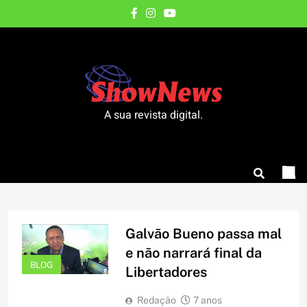
Skip
to
content
A sua revista digital.
Galvão Bueno passa mal
e não narrará final da
BLOG
Libertadores
Redação
7 anos