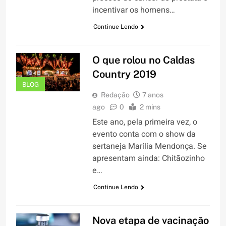
incentivar os homens…
Continue Lendo
O que rolou no Caldas
Country 2019
BLOG
Redação
7 anos
ago
0
2 mins
Este ano, pela primeira vez, o
evento conta com o show da
sertaneja Marília Mendonça. Se
apresentam ainda: Chitãozinho
e…
Continue Lendo
Nova etapa de vacinação