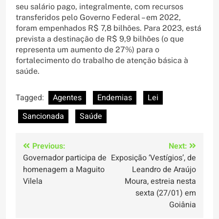
seu salário pago, integralmente, com recursos
transferidos pelo Governo Federal – em 2022,
foram empenhados R$ 7,8 bilhões. Para 2023, está
prevista a destinação de R$ 9,9 bilhões (o que
representa um aumento de 27%) para o
fortalecimento do trabalho de atenção básica à
saúde.
Tagged:
Agentes
Endemias
Lei
Sancionada
Saúde
Navegação
Previous:
Next:
Governador participa de
Exposição ‘Vestígios’, de
de
homenagem a Maguito
Leandro de Araújo
Post
Vilela
Moura, estreia nesta
sexta (27/01) em
Goiânia